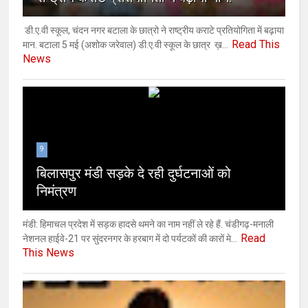
डी.ए.वी स्कूल, चंदन नगर बटाला के छात्रो ने राष्ट्रीय कराटे प्रतियोगिता में बढ़ाया
Read This
मान. बटाला 5 मई (अशोक ‌जरेवाल) डी.ए.वी स्कूल के छात्र ख़...
News
9
बिलासपुर मंडी सड़के दे रही दुर्घटनाओं को
निमंत्रण
मंडी: हिमाचल प्रदेश में सड़क हादसे थमने का नाम नहीं ले रहे हैं. चंडीगढ़-मनाली
Read
नेशनल हाईवे-21 पर सुंदरनगर के हरबाग में दो पर्यटकों की कारों मे...
This News