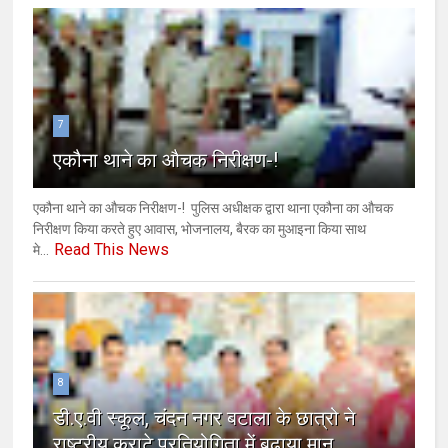
7
एकौना थाने का औचक निरीक्षण-!
एकौना थाने का औचक निरीक्षण-! ​ ​पुलिस अधीक्षक द्वारा थाना एकौना का औचक
निरीक्षण किया करते हुए आवास, भोजनालय, बैरक का मुआइना किया साथ
Read This News
मे...
8
डी.ए.वी स्कूल, चंदन नगर बटाला के छात्रो ने
राष्ट्रीय कराटे प्रतियोगिता में बढ़ाया मान.