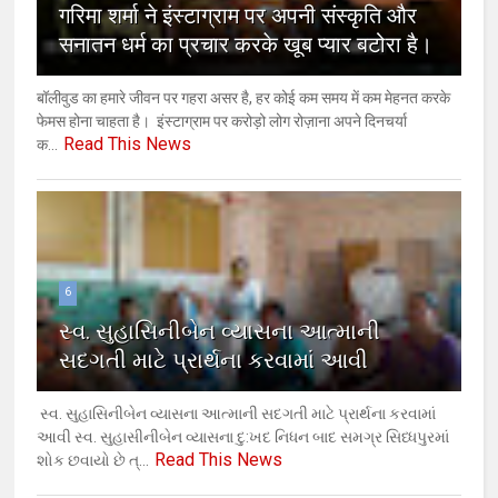
गरिमा शर्मा ने इंस्टाग्राम पर अपनी संस्कृति और
सनातन धर्म का प्रचार करके खूब प्यार बटोरा है।
बॉलीवुड का हमारे जीवन पर गहरा असर है, हर कोई कम समय में कम मेहनत करके
फेमस होना चाहता है। इंस्टाग्राम पर करोड़ो लोग रोज़ाना अपने दिनचर्या
Read This News
क...
6
સ્વ. સુહાસિનીબેન વ્યાસના આત્માની
સદગતી માટે પ્રાર્થના કરવામાં આવી
સ્વ. સુહાસિનીબેન વ્યાસના આત્માની સદગતી માટે પ્રાર્થના કરવામાં
આવી સ્વ. સુહાસીનીબેન વ્યાસના દુ:ખદ નિધન બાદ સમગ્ર સિધ્ધપુરમાં
Read This News
શોક છવાયો છે ત્...