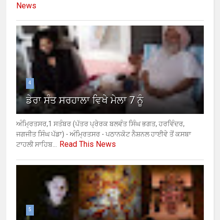
News
4
ਡੇਰਾ ਸੰਤ ਸਰਹਾਲਾ ਵਿਖੇ ਮੇਲਾ 7 ਨੂੰ
ਅੰਮ੍ਰਿਤਸਰ,1 ਸਤੰਬਰ (ਪੱਤਰ ਪ੍ਰੇਰਕ ਬਲਵੰਤ ਸਿੰਘ ਭਗਤ, ਹਰਵਿੰਦਰ,
ਜਗਜੀਤ ਸਿੰਘ ਪੱਡਾ) - ਅੰਮ੍ਰਿਤਸਰ - ਪਠਾਨਕੋਟ ਨੈਸ਼ਨਲ ਹਾਈਵੇ ਤੋਂ ਕਸਬਾ
Read This News
ਟਾਹਲੀ ਸਾਹਿਬ...
5