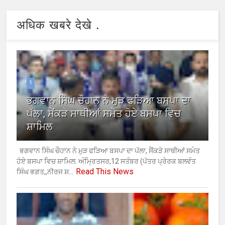
अधिक खबरे देखे .
1
ਭਗਵਾਨ ਸਿੰਘ ਚੌਹਾਨ ਨੇ ਮੁੜ ਫੜਿਆ ਬਸਪਾ ਦਾ
ਪੱਲਾ, ਸੈਂਕੜੇ ਸਾਥੀਆਂ ਸਮੇਤ ਹੋਏ ਬਸਪਾ ਵਿਚ
ਸ਼ਾਮਿਲ
ਭਗਵਾਨ ਸਿੰਘ ਚੌਹਾਨ ਨੇ ਮੁੜ ਫੜਿਆ ਬਸਪਾ ਦਾ ਪੱਲਾ, ਸੈਂਕੜੇ ਸਾਥੀਆਂ ਸਮੇਤ
ਹੋਏ ਬਸਪਾ ਵਿਚ ਸ਼ਾਮਿਲ. ਅੰਮ੍ਰਿਤਸਰ,12 ਸਤੰਬਰ (ਪੱਤਰ ਪ੍ਰੇਰਕ ਬਲਵੰਤ
Read This News
ਸਿੰਘ ਭਗਤ,,ਨੀਰਜ ਸ਼...