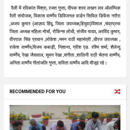
रैली में रविकांत मिश्रा, रजत गुप्ता, दीपक शरद लखन लव ओलम्पिक
रैली संयोजक, विकास वार्ष्णेय डिविजनल वार्डन सिविल डिफेंस नरौरा
,अजय कुमार (आज़ाद हिंदू, जिला उपाध्यक्ष,हियुवा)विशाल ,चंद्रप्रभा
जिला अध्यक्ष महिला मोर्चा, रोकिन्स लोधी, संजीव यादव, अरविंद कुमार,
वीरपाल सिंह प्रधान ,लोकेश ,नमन राठी महामंत्री ,धीरज उपाध्यक्ष ,
राकेश वार्ष्णेय,विजय कबाड़ी, निशान्त, ग्रीश एड. रश्मि शर्मा, शैलेन्दु
वार्ष्णेय, रेखा जैसवाल, सुमन रेखा ,संगीता ,शालिनी राठी चेतना वार्ष्णेय,
अनिता वार्ष्णेय गीतांजलि गुप्ता, सविता वार्ष्णेय आदि मौजूद रहे।
RECOMMENDED FOR YOU