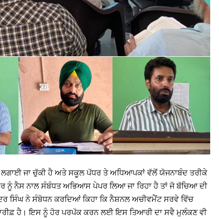
ਲਗਾਈ ਜਾ ਚੁੱਕੀ ਹੈ ਅਤੇ ਸਕੂਲ ਪੱਧਰ ਤੇ ਅਧਿਆਪਕਾਂ ਵੱਲੋਂ ਯੋਜਨਾਬੰਦ ਤਰੀਕੇ
ਨੂੰ ਨੈਸ ਨਾਲ ਸੰਬੰਧਤ ਅਭਿਆਸ ਪੇਪਰ ਲਿਆ ਜਾ ਰਿਹਾ ਹੈ ਤਾਂ ਜੋ ਬੱਚਿਆ ਦੀ
ਦਰ ਸਿੰਘ ਨੇ ਸੰਬੋਧਨ ਕਰਦਿਆਂ ਕਿਹਾ ਕਿ ਨੈਸ਼ਨਲ ਅਚੀਵਮੈਂਟ ਸਰਵੇ ਵਿੱਚ
ਾਰੀਫ਼ ਹੈ। ਇਸ ਨੂੰ ਹੋਰ ਪਰਪੱਕ ਕਰਨ ਲਈ ਇਸ ਤਿਆਰੀ ਦਾ ਸਵੈ ਮੁਲੰਕਣ ਵੀ