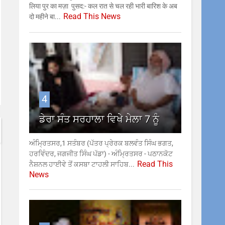
लिया पुर का मज़ा पुसद:- कल रात से चल रही भारी बारिश के अब
Read This News
दो महीने बा...
4
ਡੇਰਾ ਸੰਤ ਸਰਹਾਲਾ ਵਿਖੇ ਮੇਲਾ 7 ਨੂੰ
ਅੰਮ੍ਰਿਤਸਰ,1 ਸਤੰਬਰ (ਪੱਤਰ ਪ੍ਰੇਰਕ ਬਲਵੰਤ ਸਿੰਘ ਭਗਤ,
ਹਰਵਿੰਦਰ, ਜਗਜੀਤ ਸਿੰਘ ਪੱਡਾ) - ਅੰਮ੍ਰਿਤਸਰ - ਪਠਾਨਕੋਟ
Read This
ਨੈਸ਼ਨਲ ਹਾਈਵੇ ਤੋਂ ਕਸਬਾ ਟਾਹਲੀ ਸਾਹਿਬ...
News