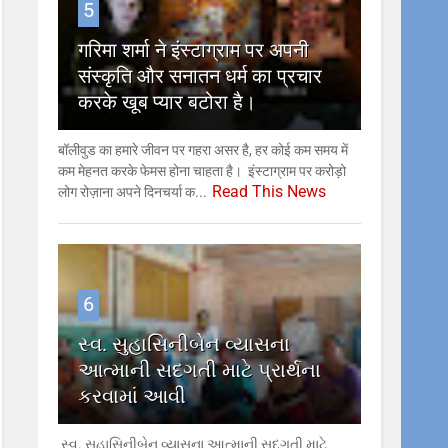
5
गरिमा शर्मा ने इंस्टाग्राम पर अपनी
संस्कृति और सनातन धर्म का प्रचार
करके खूब प्यार बटोरा है।
बॉलीवुड का हमारे जीवन पर गहरा असर है, हर कोई कम समय में
कम मेहनत करके फेमस होना चाहता है। इंस्टाग्राम पर करोड़ो
Read This News
लोग रोज़ाना अपने दिनचर्या क...
6
સ્વ. સુહાસિનીબેન વ્યાસના
આત્માની સદગતી માટે પ્રાર્થના
કરવામાં આવી
સ્વ. સુહાસિનીબેન વ્યાસના આત્માની સદગતી માટે