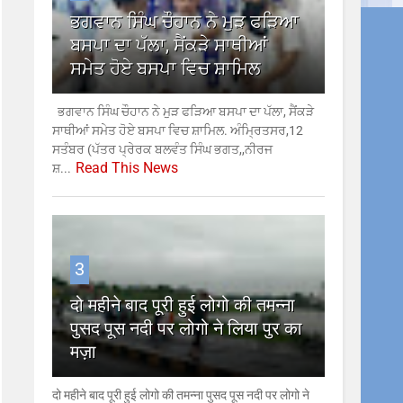
ਭਗਵਾਨ ਸਿੰਘ ਚੌਹਾਨ ਨੇ ਮੁੜ ਫੜਿਆ
ਬਸਪਾ ਦਾ ਪੱਲਾ, ਸੈਂਕੜੇ ਸਾਥੀਆਂ
ਸਮੇਤ ਹੋਏ ਬਸਪਾ ਵਿਚ ਸ਼ਾਮਿਲ
ਭਗਵਾਨ ਸਿੰਘ ਚੌਹਾਨ ਨੇ ਮੁੜ ਫੜਿਆ ਬਸਪਾ ਦਾ ਪੱਲਾ, ਸੈਂਕੜੇ
ਸਾਥੀਆਂ ਸਮੇਤ ਹੋਏ ਬਸਪਾ ਵਿਚ ਸ਼ਾਮਿਲ. ਅੰਮ੍ਰਿਤਸਰ,12
ਸਤੰਬਰ (ਪੱਤਰ ਪ੍ਰੇਰਕ ਬਲਵੰਤ ਸਿੰਘ ਭਗਤ,,ਨੀਰਜ
Read This News
ਸ਼...
3
दो महीने बाद पूरी हुई लोगो की तमन्ना
पुसद पूस नदी पर लोगो ने लिया पुर का
मज़ा
दो महीने बाद पूरी हुई लोगो की तमन्ना पुसद पूस नदी पर लोगो ने