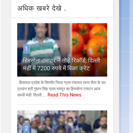
अधिक खबरे देखे .
1
हिमसोना टमाटर ने तोड़े रिकॉर्ड, दिल्ली
मंडी में 7200 रुपये में बिका क्रेट
हिमाचल प्रदेश के सिरमौर जिला ग्राम पंचायत लाना चैता के उप
प्रधान श्री गुमान सिंह ग्राम रामपुर का हिमसोना टमाटर आज
Read This News
सब्जी मंडी दिल्ली ...
2