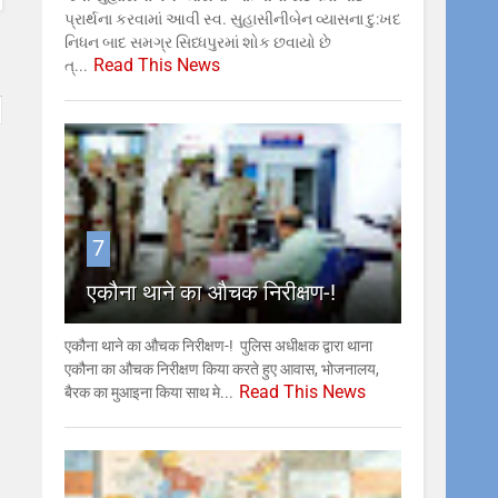
પ્રાર્થના કરવામાં આવી સ્વ. સુહાસીનીબેન વ્યાસના દુ:ખદ
નિધન બાદ સમગ્ર સિધ્ધપુરમાં શોક છવાયો છે
Read This News
ત્...
7
एकौना थाने का औचक निरीक्षण-!
एकौना थाने का औचक निरीक्षण-! ​ ​पुलिस अधीक्षक द्वारा थाना
एकौना का औचक निरीक्षण किया करते हुए आवास, भोजनालय,
Read This News
बैरक का मुआइना किया साथ मे...