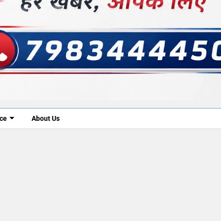
ice
About Us
5, 2022
0
Jan 11, 2023
तिवर्धक दवा खाकर
गरिमा शर्मा ने इंस्टाग्राम पर अपनी
प्राइवेट पार्ट में
संस्कृति और सनातन धर्म का प्रचार कर
ड।
खूब प्यार बटोरा है।
ं एक छात्रा की हत्या मामला
बॉलीवुड का हमारे जीवन पर गहरा असर है, हर कोई कम समय में क
पी ने खुद अपना बयान दिया
मेहनत करके फेमस होना चाहता है। इंस्टाग्राम पर करोड़ो लोग रोज़
ाय...
अपने दिनचर्या को बाकी...