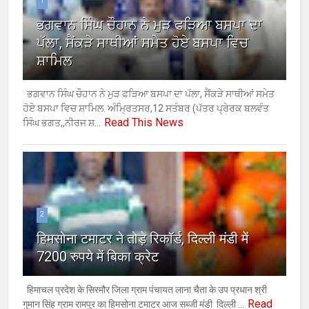
1
ਭਗਵਾਨ ਸਿੰਘ ਚੌਹਾਨ ਨੇ ਮੁੜ ਫੜਿਆ ਬਸਪਾ ਦਾ
ਪੱਲਾ, ਸੈਂਕੜੇ ਸਾਥੀਆਂ ਸਮੇਤ ਹੋਏ ਬਸਪਾ ਵਿਚ
ਸ਼ਾਮਿਲ
ਭਗਵਾਨ ਸਿੰਘ ਚੌਹਾਨ ਨੇ ਮੁੜ ਫੜਿਆ ਬਸਪਾ ਦਾ ਪੱਲਾ, ਸੈਂਕੜੇ ਸਾਥੀਆਂ ਸਮੇਤ
ਹੋਏ ਬਸਪਾ ਵਿਚ ਸ਼ਾਮਿਲ. ਅੰਮ੍ਰਿਤਸਰ,12 ਸਤੰਬਰ (ਪੱਤਰ ਪ੍ਰੇਰਕ ਬਲਵੰਤ
Read This News
ਸਿੰਘ ਭਗਤ,,ਨੀਰਜ ਸ਼...
2
हिमसोना टमाटर ने तोड़े रिकॉर्ड, दिल्ली मंडी में
7200 रुपये में बिका क्रेट
हिमाचल प्रदेश के सिरमौर जिला ग्राम पंचायत लाना चैता के उप प्रधान श्री
Read
गुमान सिंह ग्राम रामपुर का हिमसोना टमाटर आज सब्जी मंडी दिल्ली ...