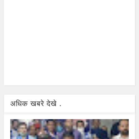
अधिक खबरे देखे .