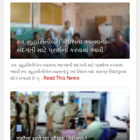
6
સ્વ. સુહાસિનીબેન વ્યાસના આત્માની
સદગતી માટે પ્રાર્થના કરવામાં આવી
સ્વ. સુહાસિનીબેન વ્યાસના આત્માની સદગતી માટે પ્રાર્થના કરવામાં
આવી સ્વ. સુહાસીનીબેન વ્યાસના દુ:ખદ નિધન બાદ સમગ્ર સિધ્ધપુરમાં
Read This News
શોક છવાયો છે ત્...
7
एकौना थाने का औचक निरीक्षण-!