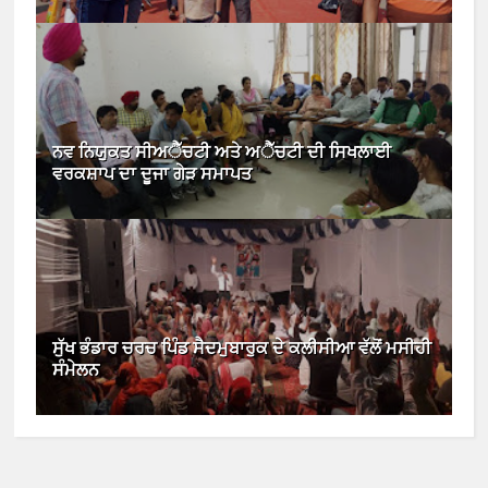
ਨਵ ਨਿਯੁਕਤ ਸੀਅੈੱਚਟੀ ਅਤੇ ਅੈੱਚਟੀ ਦੀ ਸਿਖਲਾਈ
ਵਰਕਸ਼ਾਪ ਦਾ ਦੂਜਾ ਗੇੜ ਸਮਾਪਤ
ਸੁੱਖ ਭੰਡਾਰ ਚਰਚ ਪਿੰਡ ਸੈਦਮੁਬਾਰੁਕ ਦੇ ਕਲੀਸੀਆ ਵੱਲੋਂ ਮਸੀਹੀ
ਸੰਮੇਲਨ