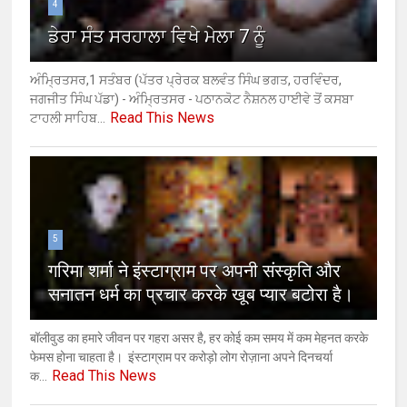
4
ਡੇਰਾ ਸੰਤ ਸਰਹਾਲਾ ਵਿਖੇ ਮੇਲਾ 7 ਨੂੰ
ਅੰਮ੍ਰਿਤਸਰ,1 ਸਤੰਬਰ (ਪੱਤਰ ਪ੍ਰੇਰਕ ਬਲਵੰਤ ਸਿੰਘ ਭਗਤ, ਹਰਵਿੰਦਰ,
ਜਗਜੀਤ ਸਿੰਘ ਪੱਡਾ) - ਅੰਮ੍ਰਿਤਸਰ - ਪਠਾਨਕੋਟ ਨੈਸ਼ਨਲ ਹਾਈਵੇ ਤੋਂ ਕਸਬਾ
Read This News
ਟਾਹਲੀ ਸਾਹਿਬ...
5
गरिमा शर्मा ने इंस्टाग्राम पर अपनी संस्कृति और
सनातन धर्म का प्रचार करके खूब प्यार बटोरा है।
बॉलीवुड का हमारे जीवन पर गहरा असर है, हर कोई कम समय में कम मेहनत करके
फेमस होना चाहता है। इंस्टाग्राम पर करोड़ो लोग रोज़ाना अपने दिनचर्या
Read This News
क...