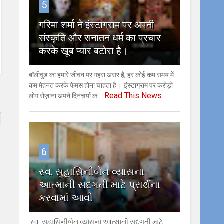
5
गरिमा शर्मा ने इंस्टाग्राम पर अपनी
संस्कृति और सनातन धर्म का प्रचार
करके खूब प्यार बटोरा है।
बॉलीवुड का हमारे जीवन पर गहरा असर है, हर कोई कम समय में
कम मेहनत करके फेमस होना चाहता है। इंस्टाग्राम पर करोड़ो
Read This News
लोग रोज़ाना अपने दिनचर्या क...
6
સ્વ. સુહાસિનીબેન વ્યાસના
આત્માની સદગતી માટે પ્રાર્થના
કરવામાં આવી
સ્વ. સુહાસિનીબેન વ્યાસના આત્માની સદગતી માટે