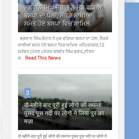
ਭਗਵਾਨ ਸਿੰਘ ਚੌਹਾਨ ਨੇ ਮੁੜ ਫੜਿਆ
ਬਸਪਾ ਦਾ ਪੱਲਾ, ਸੈਂਕੜੇ ਸਾਥੀਆਂ
ਸਮੇਤ ਹੋਏ ਬਸਪਾ ਵਿਚ ਸ਼ਾਮਿਲ
ਭਗਵਾਨ ਸਿੰਘ ਚੌਹਾਨ ਨੇ ਮੁੜ ਫੜਿਆ ਬਸਪਾ ਦਾ ਪੱਲਾ, ਸੈਂਕੜੇ
ਸਾਥੀਆਂ ਸਮੇਤ ਹੋਏ ਬਸਪਾ ਵਿਚ ਸ਼ਾਮਿਲ. ਅੰਮ੍ਰਿਤਸਰ,12
ਸਤੰਬਰ (ਪੱਤਰ ਪ੍ਰੇਰਕ ਬਲਵੰਤ ਸਿੰਘ ਭਗਤ,,ਨੀਰਜ
Read This News
ਸ਼...
3
दो महीने बाद पूरी हुई लोगो की तमन्ना
पुसद पूस नदी पर लोगो ने लिया पुर का
मज़ा
दो महीने बाद पूरी हुई लोगो की तमन्ना पुसद पूस नदी पर लोगो ने