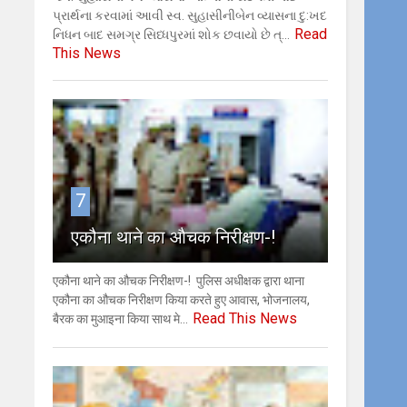
પ્રાર્થના કરવામાં આવી સ્વ. સુહાસીનીબેન વ્યાસના દુ:ખદ
Read
નિધન બાદ સમગ્ર સિધ્ધપુરમાં શોક છવાયો છે ત્...
This News
7
एकौना थाने का औचक निरीक्षण-!
एकौना थाने का औचक निरीक्षण-! ​ ​पुलिस अधीक्षक द्वारा थाना
एकौना का औचक निरीक्षण किया करते हुए आवास, भोजनालय,
Read This News
बैरक का मुआइना किया साथ मे...