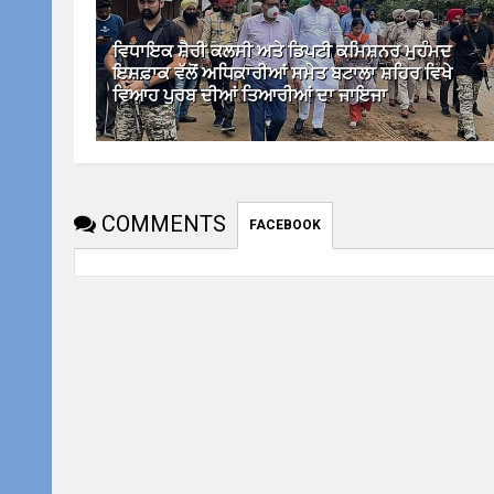
ਵਿਧਾਇਕ ਸ਼ੈਰੀ ਕਲਸੀ ਅਤੇ ਡਿਪਟੀ ਕਮਿਸ਼ਨਰ ਮੁਹੰਮਦ
ਇਸ਼ਫ਼ਾਕ ਵੱਲੋਂ ਅਧਿਕਾਰੀਆਂ ਸਮੇਤ ਬਟਾਲਾ ਸ਼ਹਿਰ ਵਿਖੇ
ਵਿਆਹ ਪੁਰਬ ਦੀਆਂ ਤਿਆਰੀਆਂ ਦਾ ਜਾਇਜਾ
COMMENTS
FACEBOOK