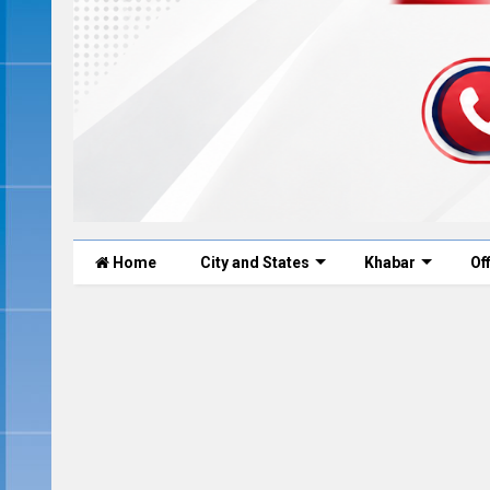
Home
City and States
Khabar
Of
0
Nov 17, 2022
0
Nov 1
ha Murder News: शव के 35
उन्नाव में टीचर ने शक्
ए , पुलिस को मिले नए सबूत, क्या
दलित छात्रा से बलात्कार, 
श्रद्धा थी प्रेग्नेंट ?
डाला रो
ेस सुलझता जा रहा है , इस केस में रोज नए खुलासे हो रहे
उन्नाव: उत्तर प्रदेश के उन्नाव जिले मे
छ प्रशासन के सामने आ रहा है लेकिन आप जानते होंगे
सामने आया हैं, टीचर ( Teacher ) आरो
कि कोर्ट में कहानिय...
है। जिसमे उसने बत