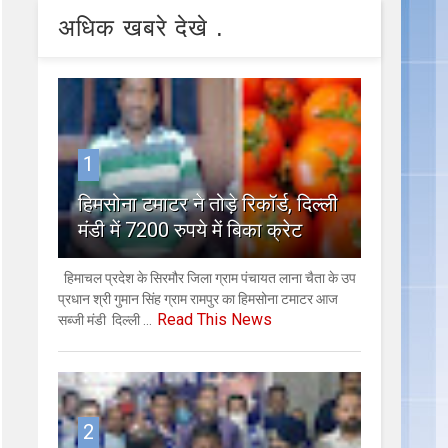
अधिक खबरे देखे .
1
हिमसोना टमाटर ने तोड़े रिकॉर्ड, दिल्ली
मंडी में 7200 रुपये में बिका क्रेट
हिमाचल प्रदेश के सिरमौर जिला ग्राम पंचायत लाना चैता के उप
प्रधान श्री गुमान सिंह ग्राम रामपुर का हिमसोना टमाटर आज
Read This News
सब्जी मंडी दिल्ली ...
2