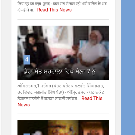
लिया पुर का मज़ा पुसद:- कल रात से चल रही भारी बारिश के अब
Read This News
दो महीने बा...
4
ਡੇਰਾ ਸੰਤ ਸਰਹਾਲਾ ਵਿਖੇ ਮੇਲਾ 7 ਨੂੰ
ਅੰਮ੍ਰਿਤਸਰ,1 ਸਤੰਬਰ (ਪੱਤਰ ਪ੍ਰੇਰਕ ਬਲਵੰਤ ਸਿੰਘ ਭਗਤ,
ਹਰਵਿੰਦਰ, ਜਗਜੀਤ ਸਿੰਘ ਪੱਡਾ) - ਅੰਮ੍ਰਿਤਸਰ - ਪਠਾਨਕੋਟ
Read This
ਨੈਸ਼ਨਲ ਹਾਈਵੇ ਤੋਂ ਕਸਬਾ ਟਾਹਲੀ ਸਾਹਿਬ...
News