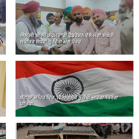
ਐਸ ਸੀ ਬੀ ਸੀ ਕਰਮਚਾਰੀ ਫੈਡਰੇਸ਼ਨ ਵੱਲੋ ਮੰਗਾਂ ਸੰਬੰਧੀ
ਸਪੀਕਰ ਸੰਧਵਾਂ ਨੂੰ ਦਿੱਤਾ ਮੰਗ ਪੱਤਰ
ਬਟਾਲਾ ਸ਼ਹਿਰ ਵਿੱਚ 12 ਅਗਸਤ ਨੂੰ ਕੱਢੀ ਜਾਵੇਗਾ ਤਿਰੰਗਾ
ਯਾਤਰਾ