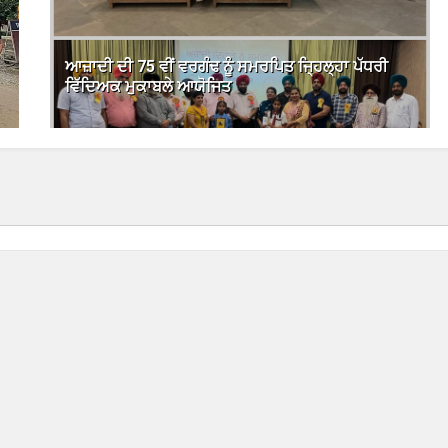
ਆਜ਼ਾਦੀ ਦੀ 75 ਵੀਂ ਵਰਗੰਢ ਨੂੰ ਸਮਰਪਿਤ ਜ੍ਹਿਲ੍ਹਾ ਪੱਧਰੀ
ਵਿੱਦਿਅਕ ਮੁਕਾਬਲੇ ਆਯੋਜਿਤ