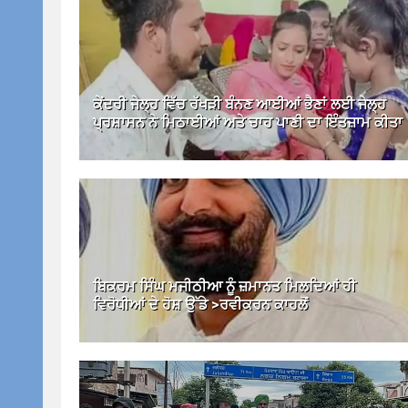
ਕੇਂਦਰੀ ਜੇਲ੍ਹ ਵਿੱਚ ਰੱਖੜੀ ਬੰਨਣ ਆਈਆਂ ਭੈਣਾਂ ਲਈ ਜੇਲ੍ਹ
ਪ੍ਰਸ਼ਾਸਨ ਨੇ ਮਿਠਾਈਆਂ ਅਤੇ ਚਾਹ ਪਾਣੀ ਦਾ ਇੰਤਜ਼ਾਮ ਕੀਤਾ
ਬਿਕਰਮ ਸਿੰਘ ਮਜੀਠੀਆ ਨੂੰ ਜ਼ਮਾਨਤ ਮਿਲਦਿਆਂ ਹੀ
ਵਿਰੋਧੀਆਂ ਦੇ ਹੋਸ਼ ਉੱਡੇ >ਰਵੀਕਰਨ ਕਾਹਲੋਂ