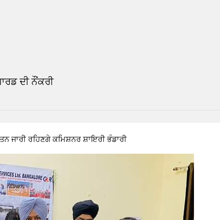
 NEWS
READ THIS NEWS
ਗਾਰਡ ਦੀ ਨੌਂਕਰੀ
ਲਈ ਯਤਨ ਜਾਰੀ ਰਹਿਣਗੇ ਕਮਿਸ਼ਨਰ ਸ਼ਾਇਰੀ ਭੰਡਾਰੀ