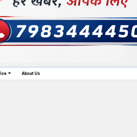
fice
About Us
5, 2022
0
Jan 11, 2023
तिवर्धक दवा खाकर
गरिमा शर्मा ने इंस्टाग्राम पर अपनी
प्राइवेट पार्ट में
संस्कृति और सनातन धर्म का प्रचार कर
ड।
खूब प्यार बटोरा है।
ं एक छात्रा की हत्या मामला
बॉलीवुड का हमारे जीवन पर गहरा असर है, हर कोई कम समय में 
पी ने खुद अपना बयान दिया
मेहनत करके फेमस होना चाहता है। इंस्टाग्राम पर करोड़ो लोग रोज़
ाय...
अपने दिनचर्या को बाकी...