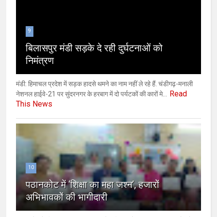
9
बिलासपुर मंडी सड़के दे रही दुर्घटनाओं को
निमंत्रण
मंडी: हिमाचल प्रदेश में सड़क हादसे थमने का नाम नहीं ले रहे हैं. चंडीगढ़-मनाली
Read
नेशनल हाईवे-21 पर सुंदरनगर के हरबाग में दो पर्यटकों की कारों मे...
This News
10
पठानकोट में ‘शिक्षा का महा जश्न’, हजारों
अभिभावकों की भागीदारी