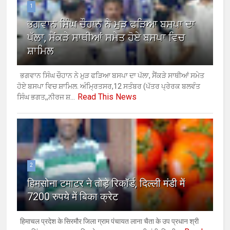
1
ਭਗਵਾਨ ਸਿੰਘ ਚੌਹਾਨ ਨੇ ਮੁੜ ਫੜਿਆ ਬਸਪਾ ਦਾ
ਪੱਲਾ, ਸੈਂਕੜੇ ਸਾਥੀਆਂ ਸਮੇਤ ਹੋਏ ਬਸਪਾ ਵਿਚ
ਸ਼ਾਮਿਲ
ਭਗਵਾਨ ਸਿੰਘ ਚੌਹਾਨ ਨੇ ਮੁੜ ਫੜਿਆ ਬਸਪਾ ਦਾ ਪੱਲਾ, ਸੈਂਕੜੇ ਸਾਥੀਆਂ ਸਮੇਤ
ਹੋਏ ਬਸਪਾ ਵਿਚ ਸ਼ਾਮਿਲ. ਅੰਮ੍ਰਿਤਸਰ,12 ਸਤੰਬਰ (ਪੱਤਰ ਪ੍ਰੇਰਕ ਬਲਵੰਤ
Read This News
ਸਿੰਘ ਭਗਤ,,ਨੀਰਜ ਸ਼...
2
हिमसोना टमाटर ने तोड़े रिकॉर्ड, दिल्ली मंडी में
7200 रुपये में बिका क्रेट
हिमाचल प्रदेश के सिरमौर जिला ग्राम पंचायत लाना चैता के उप प्रधान श्री