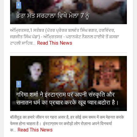
4
ਡੇਰਾ ਸੰਤ ਸਰਹਾਲਾ ਵਿਖੇ ਮੇਲਾ 7 ਨੂੰ
ਅੰਮ੍ਰਿਤਸਰ,1 ਸਤੰਬਰ (ਪੱਤਰ ਪ੍ਰੇਰਕ ਬਲਵੰਤ ਸਿੰਘ ਭਗਤ, ਹਰਵਿੰਦਰ,
ਜਗਜੀਤ ਸਿੰਘ ਪੱਡਾ) - ਅੰਮ੍ਰਿਤਸਰ - ਪਠਾਨਕੋਟ ਨੈਸ਼ਨਲ ਹਾਈਵੇ ਤੋਂ ਕਸਬਾ
Read This News
ਟਾਹਲੀ ਸਾਹਿਬ...
5
गरिमा शर्मा ने इंस्टाग्राम पर अपनी संस्कृति और
सनातन धर्म का प्रचार करके खूब प्यार बटोरा है।
बॉलीवुड का हमारे जीवन पर गहरा असर है, हर कोई कम समय में कम मेहनत करके
फेमस होना चाहता है। इंस्टाग्राम पर करोड़ो लोग रोज़ाना अपने दिनचर्या
Read This News
क...