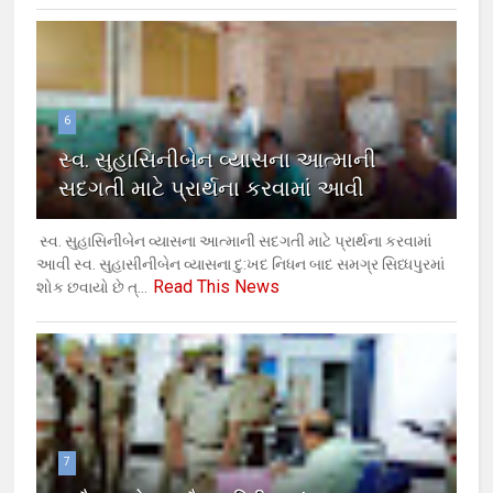
6
સ્વ. સુહાસિનીબેન વ્યાસના આત્માની
સદગતી માટે પ્રાર્થના કરવામાં આવી
સ્વ. સુહાસિનીબેન વ્યાસના આત્માની સદગતી માટે પ્રાર્થના કરવામાં
આવી સ્વ. સુહાસીનીબેન વ્યાસના દુ:ખદ નિધન બાદ સમગ્ર સિધ્ધપુરમાં
Read This News
શોક છવાયો છે ત્...
7