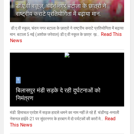
डी.ए.वी स्कूल, चंदन नगर बटाला के छात्रो ने
राष्ट्रीय कराटे प्रतियोगिता में बढ़ाया मान.
डी.ए.वी स्कूल, चंदन नगर बटाला के छात्रो ने राष्ट्रीय कराटे प्रतियोगिता में बढ़ाया
Read This
मान. बटाला 5 मई (अशोक ‌जरेवाल) डी.ए.वी स्कूल के छात्र ख़...
News
9
बिलासपुर मंडी सड़के दे रही दुर्घटनाओं को
निमंत्रण
मंडी: हिमाचल प्रदेश में सड़क हादसे थमने का नाम नहीं ले रहे हैं. चंडीगढ़-मनाली
Read
नेशनल हाईवे-21 पर सुंदरनगर के हरबाग में दो पर्यटकों की कारों मे...
This News