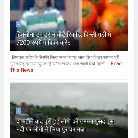
2
हिमसोना टमाटर ने तोड़े रिकॉर्ड, दिल्ली मंडी में
7200 रुपये में बिका क्रेट
हिमाचल प्रदेश के सिरमौर जिला ग्राम पंचायत लाना चैता के उप प्रधान श्री
Read
गुमान सिंह ग्राम रामपुर का हिमसोना टमाटर आज सब्जी मंडी दिल्ली ...
This News
3
दो महीने बाद पूरी हुई लोगो की तमन्ना पुसद पूस
नदी पर लोगो ने लिया पुर का मज़ा