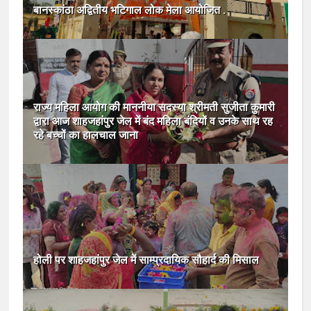
बानस्कांठा अद्वितीय भटिगाल लोक मेला आयोजित .
राज्य महिला आयोग की माननीया सदस्या श्रीमती सुजीता कुमारी
द्वारा आज शाहजहांपुर जेल में बंद महिला बंदियों व उनके साथ रह
रहे बच्चों का हालचाल जाना
होली पर शाहजहांपुर जेल में साम्प्रदायिक सौहार्द की मिसाल