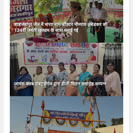
शाहजहांपुर जेल में भारत रत्न डॉक्टर भीमराव अंबेडकर की
134वीं जयंती धूमधाम के साथ मनाई गई
लायंस क्लब राबर्ट्सगंज द्वारा होली मिलन समारोह सम्पन्न