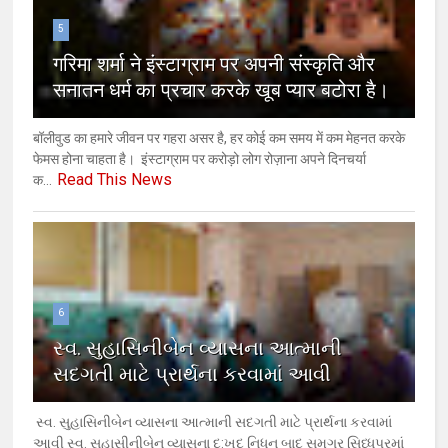
5
गरिमा शर्मा ने इंस्टाग्राम पर अपनी संस्कृति और
सनातन धर्म का प्रचार करके खूब प्यार बटोरा है।
बॉलीवुड का हमारे जीवन पर गहरा असर है, हर कोई कम समय में कम मेहनत करके
फेमस होना चाहता है। इंस्टाग्राम पर करोड़ो लोग रोज़ाना अपने दिनचर्या
Read This News
क...
6
સ્વ. સુહાસિનીબેન વ્યાસના આત્માની
સદગતી માટે પ્રાર્થના કરવામાં આવી
સ્વ. સુહાસિનીબેન વ્યાસના આત્માની સદગતી માટે પ્રાર્થના કરવામાં
આવી સ્વ. સુહાસીનીબેન વ્યાસના દુ:ખદ નિધન બાદ સમગ્ર સિધ્ધપુરમાં