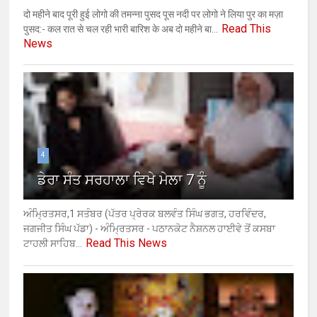
दो महीने बाद पूरी हुई लोगो की तमन्ना पुसद पूस नदी पर लोगो ने लिया पुर का मज़ा
Read This
पुसद:- कल रात से चल रही भारी बारिश के अब दो महीने बा...
News
4
ਡੇਰਾ ਸੰਤ ਸਰਹਾਲਾ ਵਿਖੇ ਮੇਲਾ 7 ਨੂੰ
ਅੰਮ੍ਰਿਤਸਰ,1 ਸਤੰਬਰ (ਪੱਤਰ ਪ੍ਰੇਰਕ ਬਲਵੰਤ ਸਿੰਘ ਭਗਤ, ਹਰਵਿੰਦਰ,
ਜਗਜੀਤ ਸਿੰਘ ਪੱਡਾ) - ਅੰਮ੍ਰਿਤਸਰ - ਪਠਾਨਕੋਟ ਨੈਸ਼ਨਲ ਹਾਈਵੇ ਤੋਂ ਕਸਬਾ
Read This News
ਟਾਹਲੀ ਸਾਹਿਬ...