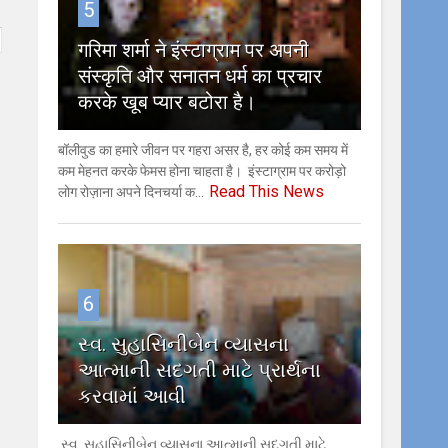
5
गरिमा शर्मा ने इंस्टाग्राम पर अपनी
संस्कृति और सनातन धर्म का प्रचार
करके खूब प्यार बटोरा है।
बॉलीवुड का हमारे जीवन पर गहरा असर है, हर कोई कम समय में
कम मेहनत करके फेमस होना चाहता है। इंस्टाग्राम पर करोड़ो
Read This News
लोग रोज़ाना अपने दिनचर्या क...
6
સ્વ. સુહાસિનીબેન વ્યાસના
આત્માની સદગતી માટે પ્રાર્થના
કરવામાં આવી
સ્વ. સુહાસિનીબેન વ્યાસના આત્માની સદગતી માટે