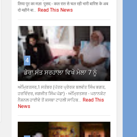
लिया पुर का मज़ा पुसद:- कल रात से चल रही भारी बारिश के अब
Read This News
दो महीने बा...
4
ਡੇਰਾ ਸੰਤ ਸਰਹਾਲਾ ਵਿਖੇ ਮੇਲਾ 7 ਨੂੰ
ਅੰਮ੍ਰਿਤਸਰ,1 ਸਤੰਬਰ (ਪੱਤਰ ਪ੍ਰੇਰਕ ਬਲਵੰਤ ਸਿੰਘ ਭਗਤ,
ਹਰਵਿੰਦਰ, ਜਗਜੀਤ ਸਿੰਘ ਪੱਡਾ) - ਅੰਮ੍ਰਿਤਸਰ - ਪਠਾਨਕੋਟ
Read This
ਨੈਸ਼ਨਲ ਹਾਈਵੇ ਤੋਂ ਕਸਬਾ ਟਾਹਲੀ ਸਾਹਿਬ...
News