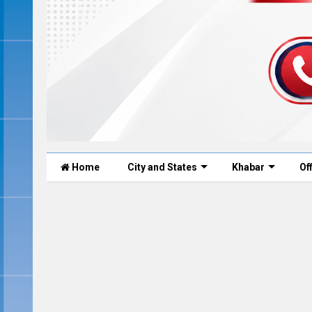
Home
City and States
Khabar
Of
0
Nov 17, 2022
0
Nov 1
ha Murder News: शव के 35
उन्नाव में टीचर ने शक्
ए , पुलिस को मिले नए सबूत, क्या
दलित छात्रा से बलात्कार, 
श्रद्धा थी प्रेग्नेंट ?
डाला रो
ेस सुलझता जा रहा है , इस केस में रोज नए खुलासे हो रहे
उन्नाव: उत्तर प्रदेश के उन्नाव जिले मे
छ प्रशासन के सामने आ रहा है लेकिन आप जानते होंगे
सामने आया हैं, टीचर ( Teacher ) आरो
कि कोर्ट में कहानिय...
है। जिसमे उसने बत