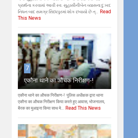
પ્રાર્થના કરવામાં આવી સ્વ. સુહાસીનીબેન વ્યાસના દુ:ખદ
Read
નિધન બાદ સમગ્ર સિધ્ધપુરમાં શોક છવાયો છે ત્...
This News
7
एकौना थाने का औचक निरीक्षण-!
एकौना थाने का औचक निरीक्षण-! ​ ​पुलिस अधीक्षक द्वारा थाना
एकौना का औचक निरीक्षण किया करते हुए आवास, भोजनालय,
Read This News
बैरक का मुआइना किया साथ मे...