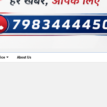
fice
About Us
5, 2022
0
Jan 11, 2023
तिवर्धक दवा खाकर
गरिमा शर्मा ने इंस्टाग्राम पर अपनी
प्राइवेट पार्ट में
संस्कृति और सनातन धर्म का प्रचार कर
ड।
खूब प्यार बटोरा है।
ं एक छात्रा की हत्या मामला
बॉलीवुड का हमारे जीवन पर गहरा असर है, हर कोई कम समय में 
पी ने खुद अपना बयान दिया
मेहनत करके फेमस होना चाहता है। इंस्टाग्राम पर करोड़ो लोग रोज़
ाय...
अपने दिनचर्या को बाकी...